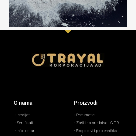
O nama
Proizvodi
• Istorijat
• Pneumatici
• Sertifikati
• Zaštitna sredstva i G.T.R.
• Info centar
• Eksplozivi i pirotehnička