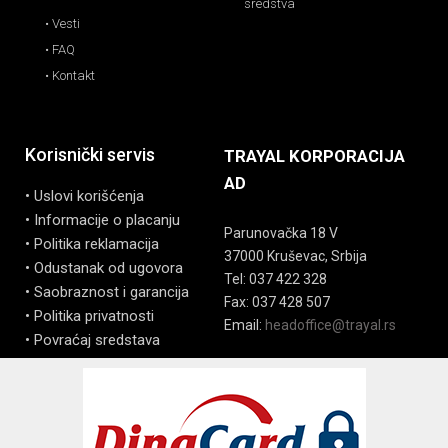
sredstva
• Vesti
• FAQ
• Kontakt
Korisnički servis
TRAYAL KORPORACIJA
AD
• Uslovi korišćenja
• Informacije o placanju
Parunovačka 18 V
• Politika reklamacija
37000 Kruševac, Srbija
• Odustanak od ugovora
Tel: 037 422 328
• Saobraznost i garancija
Fax: 037 428 507
• Politika privatnosti
Email:
headoffice@trayal.rs
• Povraćaj sredstava