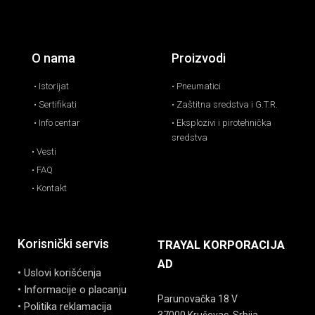
O nama
Proizvodi
• Istorijat
• Pneumatici
• Sertifikati
• Zaštitna sredstva i G.T.R.
• Info centar
• Eksplozivi i pirotehnička
sredstva
• Vesti
• FAQ
• Kontakt
Korisnički servis
TRAYAL KORPORACIJA
AD
• Uslovi korišćenja
• Informacije o placanju
Parunovačka 18 V
• Politika reklamacija