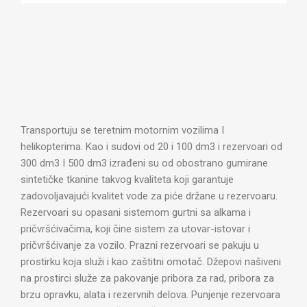
Transportuju se teretnim motornim vozilima I
helikopterima. Kao i sudovi od 20 i 100 dm3 i rezervoari od
300 dm3 I 500 dm3 izrađeni su od obostrano gumirane
sintetičke tkanine takvog kvaliteta koji garantuje
zadovoljavajući kvalitet vode za piće držane u rezervoaru.
Rezervoari su opasani sistemom gurtni sa alkama i
pričvršćivačima, koji čine sistem za utovar-istovar i
pričvršćivanje za vozilo. Prazni rezervoari se pakuju u
prostirku koja služi i kao zaštitni omotač. Džepovi našiveni
na prostirci služe za pakovanje pribora za rad, pribora za
brzu opravku, alata i rezervnih delova. Punjenje rezervoara