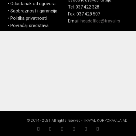
37000 Kruševac, Srbija
• Odustanak od ugovora
Tel: 037 422 328
• Saobraznost i garancija
Fax: 037 428 507
• Politika privatnosti
Email:
headoffice@trayal.rs
• Povraćaj sredstava
© 2014 - 2021 All rights reserved - TRAYAL KORPORACIJA AD