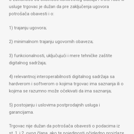
usluge trgovac je dužan da pre zaključenja ugovora
potrošača obavesti i o:
1) trajanju ugovora;
2) minimalnom trajanju ugovornih obaveza;
3) funkcionalnosti, uključujući i mere tehničke zaštite
digitalnog sadržaja;
4) relevantnoj interoperabilnosti digitalnog sadržaja sa
hardverom i softverom o kojima trgovac ima saznanja ili o
kojima se razumno može očekivati da ima saznanja;
5) postojanju i uslovima postprodajnih usluga i
garancijama.
Trgovac nije dužan da potrošača obavesti o podacima iz
st. 1. i 2. ovog člana, ako te pojedinosti očigledno proizlaze