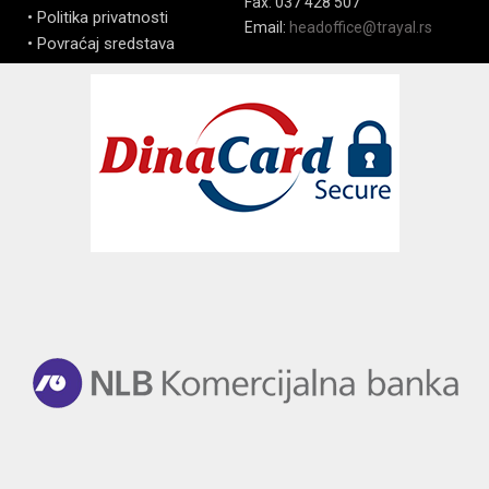
Fax: 037 428 507
• Politika privatnosti
Email:
headoffice@trayal.rs
• Povraćaj sredstava