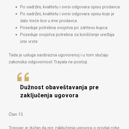
Po sadržini, kvalitetu i svrsi odgovara opisu prodavca
Po sadržini, kvalitetu i svrsi odgovara opisu koje je
dalo treće lice u ime prodavca
Poseduje potrebna svojstva po zahtevu kupca
Poseduje svojstva potrebna za korišćenje uređaja
iste vrste
Tada je usluga saobrazna ugovorenoj i u tom slučaju
zakonska odgovornost Trayala ne postoji.
Dužnost obaveštavanja pre
zaključenja ugovora
Član 13.
Trgovac je dužan da pre zaključenja ugovora o prodaji robe