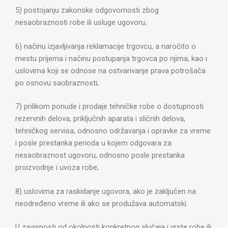
5) postojanju zakonske odgovornosti zbog
nesaobraznosti robe ili usluge ugovoru;
6) načinu izjavljivanja reklamacije trgovcu, a naročito o
mestu prijema i načinu postupanja trgovca po njima, kao i
uslovima koji se odnose na ostvarivanje prava potrošača
po osnovu saobraznosti;
7) prilikom ponude i prodaje tehničke robe o dostupnosti
rezervnih delova, priključnih aparata i sličnih delova,
tehničkog servisa, odnosno održavanja i opravke za vreme
i posle prestanka perioda u kojem odgovara za
nesaobraznost ugovoru, odnosno posle prestanka
proizvodnje i uvoza robe;
8) uslovima za raskidanje ugovora, ako je zaključen na
neodređeno vreme ili ako se produžava automatski.
U zavisnosti od okolnosti konkretnog slučaja i vrste robe ili