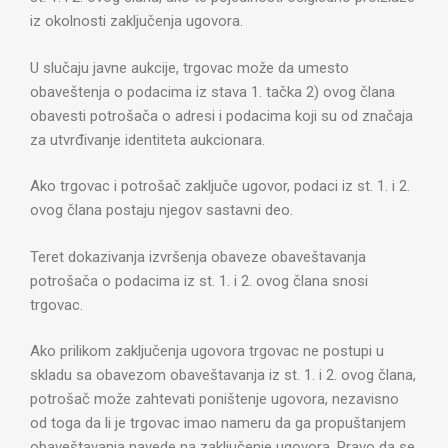
iz okolnosti zaključenja ugovora.
U slučaju javne aukcije, trgovac može da umesto
obaveštenja o podacima iz stava 1. tačka 2) ovog člana
obavesti potrošača o adresi i podacima koji su od značaja
za utvrđivanje identiteta aukcionara.
Ako trgovac i potrošač zaključe ugovor, podaci iz st. 1. i 2.
ovog člana postaju njegov sastavni deo.
Teret dokazivanja izvršenja obaveze obaveštavanja
potrošača o podacima iz st. 1. i 2. ovog člana snosi
trgovac.
Ako prilikom zaključenja ugovora trgovac ne postupi u
skladu sa obavezom obaveštavanja iz st. 1. i 2. ovog člana,
potrošač može zahtevati poništenje ugovora, nezavisno
od toga da li je trgovac imao nameru da ga propuštanjem
obaveštavanja navede na zaključenje ugovora. Pravo da se