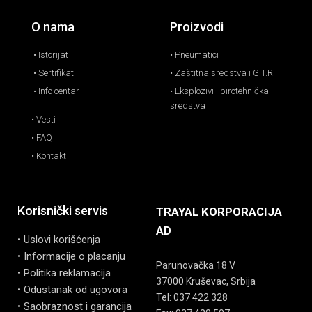
O nama
Proizvodi
• Istorijat
• Pneumatici
• Sertifikati
• Zaštitna sredstva i G.T.R.
• Info centar
• Eksplozivi i pirotehnička
sredstva
• Vesti
• FAQ
• Kontakt
Korisnički servis
TRAYAL KORPORACIJA
AD
• Uslovi korišćenja
• Informacije o placanju
Parunovačka 18 V
• Politika reklamacija
37000 Kruševac, Srbija
• Odustanak od ugovora
Tel: 037 422 328
• Saobraznost i garancija