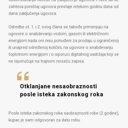
zahteva poništaj ugovora prestaje istekom godinu dana od
dana zaključenja ugovora.
Odredbe st. 1. i 2. ovog člana se takođe primenjuju na
ugovore o snabdevanju vodom, gasom ili električnom
energijom kada oni nisu ponuđeni za prodaju u ograničenoj
ili unapred određenoj količini, na ugovore o snabdevanju
toplotnom energijom i o isporuci digitalnog sadržaja koji se
ne isporučuje na trajnom nosaču zapisa.
Otklanjane nesaobraznosti
posle isteka zakonskog roka
Posle isteka zakonskog roka saobraznosti robe (2 godine),
kupac je sam odgovoran za datu robu.