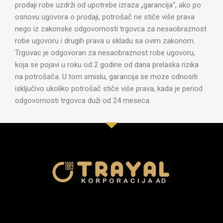
prodaji robe uzdrži od upotrebe izraza „garancija“, ako po
osnovu ugovora o prodaji, potrošač ne stiče više prava
nego iz zakonske odgovornosti trgovca za nesaobraznost
robe ugovoru i drugih prava u skladu sa ovim zakonom.
Trgovac je odgovoran za nesaobraznost robe ugovoru,
koja se pojavi u roku od 2 godine od dana prelaska rizika
na potrošača. U tom smislu, garancija se moze odnositi
isključivo ukoliko potrošač stiče više prava, kada je period
odgovornosti trgovca duži od 24 meseca.