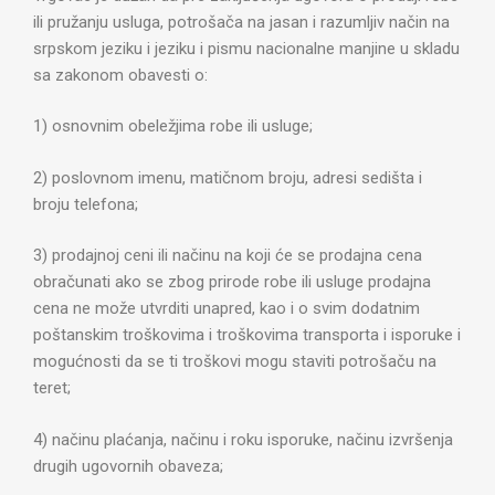
ili pružanju usluga, potrošača na jasan i razumljiv način na
srpskom jeziku i jeziku i pismu nacionalne manjine u skladu
sa zakonom obavesti o:
1) osnovnim obeležjima robe ili usluge;
2) poslovnom imenu, matičnom broju, adresi sedišta i
broju telefona;
3) prodajnoj ceni ili načinu na koji će se prodajna cena
obračunati ako se zbog prirode robe ili usluge prodajna
cena ne može utvrditi unapred, kao i o svim dodatnim
poštanskim troškovima i troškovima transporta i isporuke i
mogućnosti da se ti troškovi mogu staviti potrošaču na
teret;
4) načinu plaćanja, načinu i roku isporuke, načinu izvršenja
drugih ugovornih obaveza;