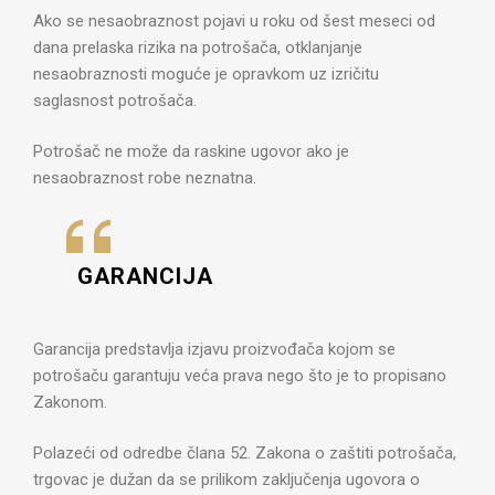
Ako se nesaobraznost pojavi u roku od šest meseci od
dana prelaska rizika na potrošača, otklanjanje
nesaobraznosti moguće je opravkom uz izričitu
saglasnost potrošača.
Potrošač ne može da raskine ugovor ako je
nesaobraznost robe neznatna.
GARANCIJA
Garancija predstavlja izjavu proizvođača kojom se
potrošaču garantuju veća prava nego što je to propisano
Zakonom.
Polazeći od odredbe člana 52. Zakona o zaštiti potrošača,
trgovac je dužan da se prilikom zaključenja ugovora o