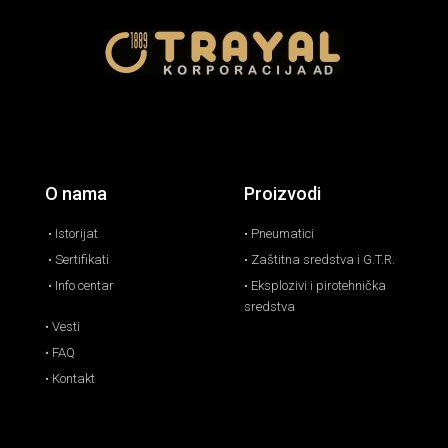
O nama
Proizvodi
• Istorijat
• Pneumatici
• Sertifikati
• Zaštitna sredstva i G.T.R.
• Info centar
• Eksplozivi i pirotehnička
sredstva
• Vesti
• FAQ
• Kontakt