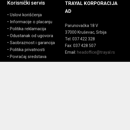
Korisnički servis
TRAYAL KORPORACIJA
AD
• Uslovi korišćenja
• Informacije o placanju
Parunovačka 18 V
• Politika reklamacija
37000 Kruševac, Srbija
• Odustanak od ugovora
Tel: 037 422 328
• Saobraznost i garancija
Fax: 037 428 507
• Politika privatnosti
Email:
headoffice@trayal.rs
• Povraćaj sredstava