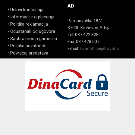
AD
• Uslovi korišćenja
• Informacije o placanju
Parunovačka 18 V
• Politika reklamacija
37000 Kruševac, Srbija
• Odustanak od ugovora
Tel: 037 422 328
• Saobraznost i garancija
Fax: 037 428 507
• Politika privatnosti
Email:
headoffice@trayal.rs
• Povraćaj sredstava