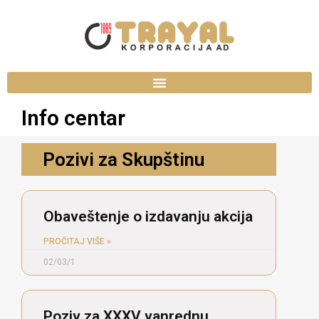
Info centar
Pozivi za Skupštinu​
Obaveštenje o izdavanju akcija
PROČITAJ VIŠE »
02/03/1
Poziv za XXXV vanrednu