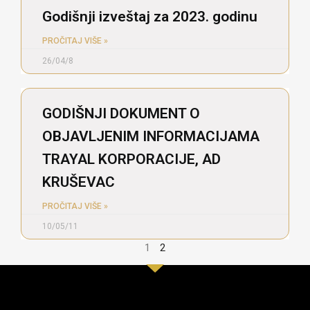
Godišnji izveštaj za 2023. godinu
PROČITAJ VIŠE »
26/04/8
GODIŠNJI DOKUMENT O
OBJAVLJENIM INFORMACIJAMA
TRAYAL KORPORACIJE, AD
KRUŠEVAC
PROČITAJ VIŠE »
10/05/11
1
2