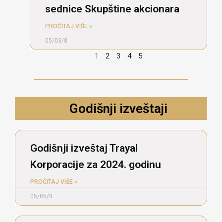
sednice Skupštine akcionara
PROČITAJ VIŠE »
05/03/8
1
2
3
4
5
Godišnji izveštaji
Godišnji izveštaj Trayal
Korporacije za 2024. godinu
PROČITAJ VIŠE »
05/05/8