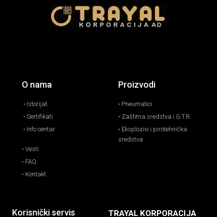
O nama
Proizvodi
• Istorijat
• Pneumatici
• Sertifikati
• Zaštitna sredstva i G.T.R.
• Info centar
• Eksplozivi i pirotehnička
sredstva
• Vesti
• FAQ
• Kontakt
Korisnički servis
TRAYAL KORPORACIJA