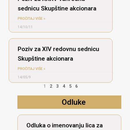
sednicu Skupštine akcionara
PROČITAJ VIŠE »
14/10/11
Poziv za XIV redovnu sednicu
Skupštine akcionara
PROČITAJ VIŠE »
14/05/9
1
2
3
4
5
6
Odluke
Odluka o imenovanju lica za