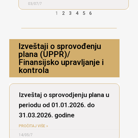
03/07/7
1
2
3
4
5
6
Izveštaji o sprovođenju
plana (UPPR)/
Finansijsko upravljanje i
kontrola
​Izveštaj o sprovodjenju plana u
periodu od 01.01.2026. do
31.03.2026. godine
PROČITAJ VIŠE »
14/05/7