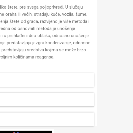
ke štete, pre svega poljoprivredi. U slučaju
e oraha ili većih, stradaju kuće, vozila, šume,
anjenja štete od grada, razvijeno je više metoda i
. Jedna od osnovnih metoda je unošenje
i i u prehlađeni deo oblaka, odnosno unošenje
koje predstavljaju jezgra kondenzacije, odnosno
te predstavljaju sredstva kojima se može brzo
voljnim količinama reagensa.