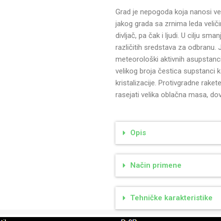
Grad je nepogoda koja nanosi veli
jakog grada sa zrnima leda veličin
divljač, pa čak i ljudi. U cilju sm
različitih sredstava za odbranu
meteorološki aktivnih asupstanc
velikog broja čestica supstanci 
kristalizacije. Protivgradne rake
rasejati velika oblačna masa, do
Opis
Način primene
Tehničke karakteristike