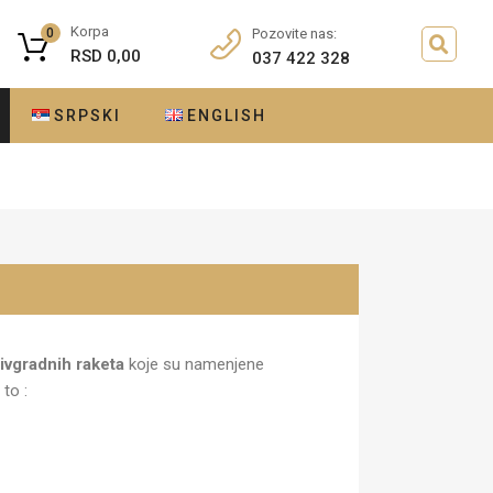
Korpa
0
Pozovite nas:
RSD
0,00
037 422 328
SRPSKI
ENGLISH
ivgradnih raketa
koje su namenjene
 to :