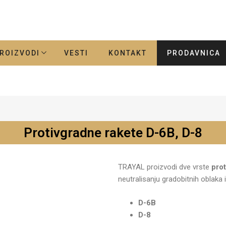
ROIZVODI
VESTI
KONTAKT
PRODAVNICA
Protivgradne rakete D-6B, D-8
6B, D-8
6B, D-8
6B, D-8
TRAYAL proizvodi dve vrste
prot
neutralisanju gradobitnih oblaka i
D-6B
D-8