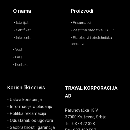
O nama
Proizvodi
• Istorijat
• Pneumatici
• Sertifikati
• Zaštitna sredstva i G.T.R.
• Info centar
• Eksplozivi i pirotehnička
sredstva
• Vesti
• FAQ
• Kontakt
Korisnički servis
TRAYAL KORPORACIJA
AD
• Uslovi korišćenja
• Informacije o placanju
Parunovačka 18 V
• Politika reklamacija
37000 Kruševac, Srbija
• Odustanak od ugovora
Tel: 037 422 328
• Saobraznost i garancija