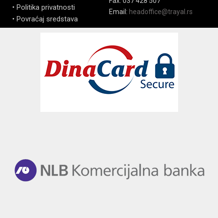
Fax: 037 428 507
• Politika privatnosti
Email:
headoffice@trayal.rs
• Povraćaj sredstava