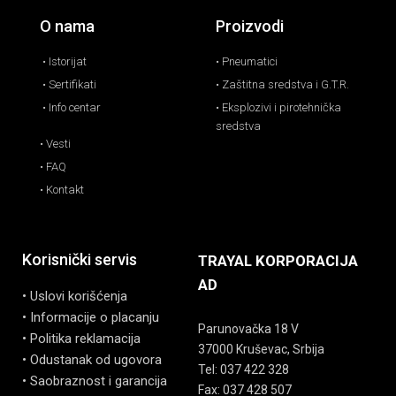
O nama
Proizvodi
• Istorijat
• Pneumatici
• Sertifikati
• Zaštitna sredstva i G.T.R.
• Info centar
• Eksplozivi i pirotehnička
sredstva
• Vesti
• FAQ
• Kontakt
Korisnički servis
TRAYAL KORPORACIJA
AD
• Uslovi korišćenja
• Informacije o placanju
Parunovačka 18 V
• Politika reklamacija
37000 Kruševac, Srbija
• Odustanak od ugovora
Tel: 037 422 328
• Saobraznost i garancija
Fax: 037 428 507