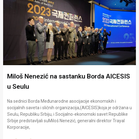
Miloš Nenezić na sastanku Borda AICESIS
u Seulu
Na sednici Borda Međunarodne asocijacije ekonomskih i
socijalnih saveta i sličnih organizacija,(AICESIS)koja je održana u
Seulu, Republiku Srbiju, i Socijalno-ekonomski savet Republike
Srbije predstavljali suMiloš Nenezić, generalni direktor Trayal
Korporacije,