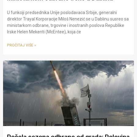
U funkciji predsednika Unije poslodavaca Srbije, generalni
direktor Trayal Korporacije Miloš Nenezić se u Dablinu susreo sa
ministarkom odbrane, trgovine i inostranih poslova Republike
Irske Helen Mekenti (McEntee), koja će
PROČITAJ VIŠE »
Počela sezona odbrane od grada: Polovina