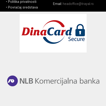
• Politika privatnosti
Email:
headoffice@trayal.rs
• Povraćaj sredstava