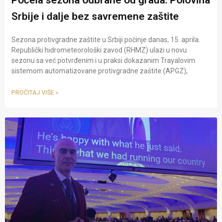
Srbije i dalje bez savremene zaštite
Sezona protivgradne zaštite u Srbiji počinje danas, 15. aprila.
Republički hidrometeorološki zavod (RHMZ) ulazi u novu
sezonu sa već potvrđenim i u praksi dokazanim Trayalovim
sistemom automatizovane protivgradne zaštite (APGZ),
PROČITAJ VIŠE »