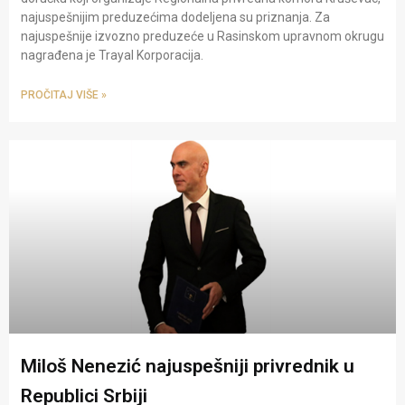
najuspešnijim preduzećima dodeljena su priznanja. Za
najuspešnije izvozno preduzeće u Rasinskom upravnom okrugu
nagrađena je Trayal Korporacija.
PROČITAJ VIŠE »
Miloš Nenezić najuspešniji privrednik u
Republici Srbiji