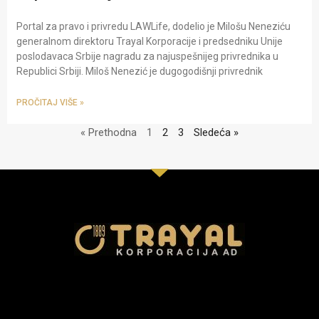
Portal za pravo i privredu LAWLife, dodelio je Milošu Neneziću
generalnom direktoru Trayal Korporacije i predsedniku Unije
poslodavaca Srbije nagradu za najuspešnijeg privrednika u
Republici Srbiji. Miloš Nenezić je dugogodišnji privrednik
PROČITAJ VIŠE »
« Prethodna
1
2
3
Sledeća »