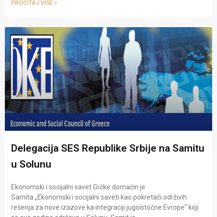
PROČITAJ VIŠE »
Delegacija SES Republike Srbije na Samitu
u Solunu
Ekonomski i socijalni savet Grčke domaćin je
Samita „Ekonomski i socijalni saveti kao pokretači održivih
rešenja za nove izazove ka integraciji jugoistočne Evrope“ koji