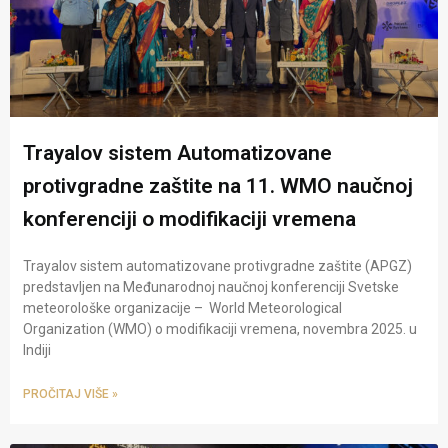
Trayalov sistem Automatizovane
protivgradne zaštite na 11. WMO naučnoj
konferenciji o modifikaciji vremena
Trayalov sistem automatizovane protivgradne zaštite (APGZ)​
predstavljen na Međunarodnoj naučnoj konferenciji​ Svetske
meteorološke organizacije – World Meteorological
Organization (WMO) o modifikaciji vremena, novembra 2025. u
Indiji
PROČITAJ VIŠE »