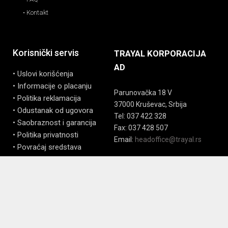
• Kontakt
Korisnički servis
TRAYAL KORPORACIJA
AD
• Uslovi korišćenja
• Informacije o placanju
Parunovačka 18 V
• Politika reklamacija
37000 Kruševac, Srbija
• Odustanak od ugovora
Tel: 037 422 328
• Saobraznost i garancija
Fax: 037 428 507
• Politika privatnosti
Email:
headoffice@trayal.rs
• Povraćaj sredstava