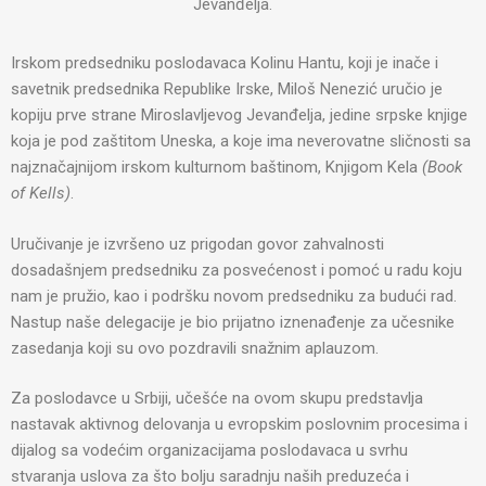
Jevanđelja.
Irskom predsedniku poslodavaca Kolinu Hantu, koji je inače i
savetnik predsednika Republike Irske, Miloš Nenezić uručio je
kopiju prve strane Miroslavljevog Jevanđelja, jedine srpske knjige
koja je pod zaštitom Uneska, a koje ima neverovatne sličnosti sa
najznačajnijom irskom kulturnom baštinom, Knjigom Kela
(Book
of Kells)
.
Uručivanje je izvršeno uz prigodan govor zahvalnosti
dosadašnjem predsedniku za posvećenost i pomoć u radu koju
nam je pružio, kao i podršku novom predsedniku za budući rad.
Nastup naše delegacije je bio prijatno iznenađenje za učesnike
zasedanja koji su ovo pozdravili snažnim aplauzom.
Za poslodavce u Srbiji, učešće na ovom skupu predstavlja
nastavak aktivnog delovanja u evropskim poslovnim procesima i
dijalog sa vodećim organizacijama poslodavaca u svrhu
stvaranja uslova za što bolju saradnju naših preduzeća i