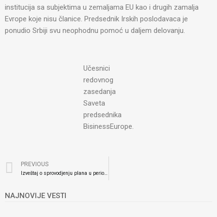
institucija sa subjektima u zemaljama EU kao i drugih zamalja
Evrope koje nisu članice. Predsednik Irskih poslodavaca je
ponudio Srbiji svu neophodnu pomoć u daljem delovanju.
Učesnici
redovnog
zasedanja
Saveta
predsednika
BisinessEurope.
PREVIOUS
​Izveštaj o sprovodjenju plana u periodu od 01.01.2026. do 31.03.2026. godine
NAJNOVIJE VESTI