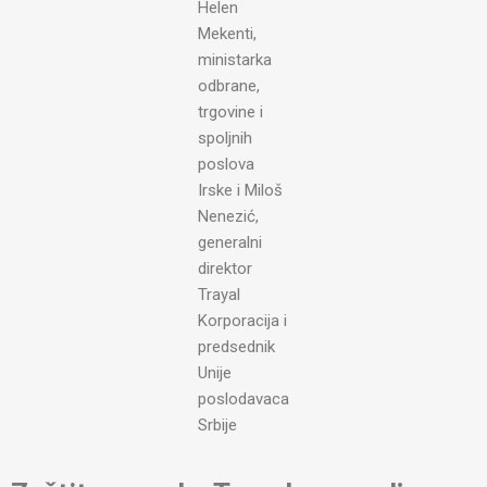
Helen
Mekenti,
ministarka
odbrane,
trgovine i
spoljnih
poslova
Irske i Miloš
Nenezić,
generalni
direktor
Trayal
Korporacija i
predsednik
Unije
poslodavaca
Srbije