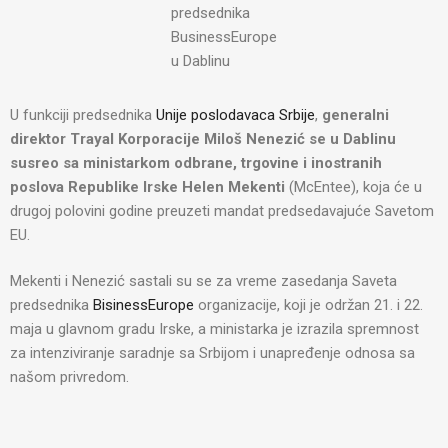
predsednika
BusinessEurope
u Dablinu
U funkciji predsednika
Unije poslodavaca Srbije
,
generalni
direktor Trayal Korporacije Miloš Nenezić se u Dablinu
susreo sa ministarkom odbrane, trgovine i inostranih
poslova Republike Irske Helen Mekenti
(McEntee), koja će u
drugoj polovini godine preuzeti mandat predsedavajuće Savetom
EU.
Mekenti i Nenezić sastali su se za vreme zasedanja Saveta
predsednika
BisinessEurope
organizacije, koji je održan 21. i 22.
maja u glavnom gradu Irske, a ministarka je izrazila spremnost
za intenziviranje saradnje sa Srbijom i unapređenje odnosa sa
našom privredom.