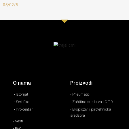
05/02/5
O nama
Proizvodi
• Istorijat
• Pneumatici
• Sertifikati
• Zaštitna sredstva i G.T.R.
• Info centar
• Eksplozivi i pirotehnička
sredstva
• Vesti
• FAQ