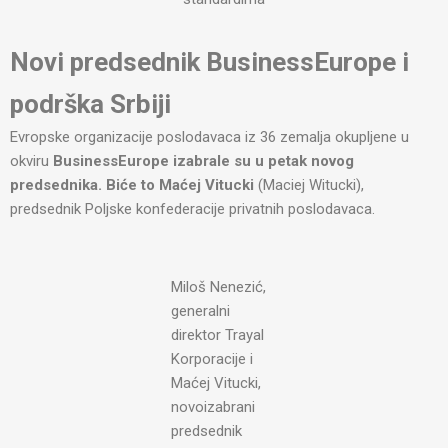
Novi predsednik BusinessEurope i
podrška Srbiji
Evropske organizacije poslodavaca iz 36 zemalja okupljene u
okviru
BusinessEurope izabrale su u petak novog
predsednika. Biće to Maćej Vitucki
(Maciej Witucki),
predsednik Poljske konfederacije privatnih poslodavaca.
Miloš Nenezić,
generalni
direktor Trayal
Korporacije i
Maćej Vitucki,
novoizabrani
predsednik