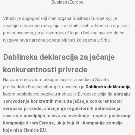
BusinessEurope
Vitucki je dugogodisnji član organa BusinessEurope koji je
značajno doprineo razvijanju izuzetnih ličnih odnosa sa srpskim
poslodavacima, pa je razumljivo što je u Dablinu najavio da će
njegova prva naredna poseta biti baš kolegama u Srbiji.
Dablinska deklaracija za jačanje
konkurentnosti privrede
Na ovom redovnom polugodišnjem zasedanju Saveta
predsednika BusinessEurope, usvojena je
Dablinska deklaracija
,
kojom poslodavce pozivaju institucije Evropske unije da
ubrzaju
sprovođenje konkretnih mera za jačanje konkurentnosti
evropske privrede, smanjenje regulatornih opterećenja i
stvaranje povoljnijih uslova za investicije i uopšte poslovanje
kompanija širom Evrope, uključujući i kompanije zemalja
koje nisu članice EU.