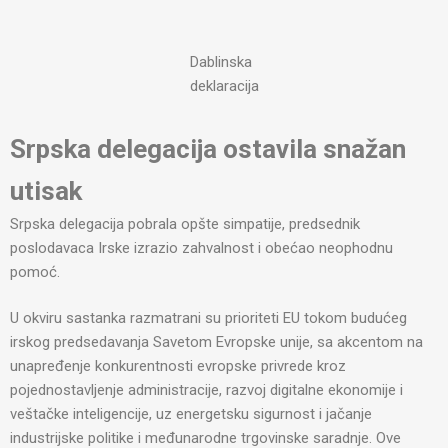
Dablinska
deklaracija
Srpska delegacija ostavila snažan
utisak
Srpska delegacija pobrala opšte simpatije, predsednik
poslodavaca Irske izrazio zahvalnost i obećao neophodnu
pomoć.
U okviru sastanka razmatrani su prioriteti EU tokom budućeg
irskog predsedavanja Savetom Evropske unije, sa akcentom na
unapređenje konkurentnosti evropske privrede kroz
pojednostavljenje administracije, razvoj digitalne ekonomije i
veštačke inteligencije, uz energetsku sigurnost i jačanje
industrijske politike i međunarodne trgovinske saradnje. Ove