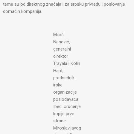
teme su od direktnog značaja i za srpsku privredu i poslovanje
domaćih kompanija.
Miloš
Nenezić,
generalni
direktor
Trayala i Kolin
Hant,
predsednik
irske
organizacije
poslodavaca
Ibec. Uručenje
kopije prve
strane
Miroslavljavog