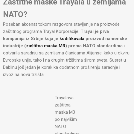
Zaštitne maske Trayala u zemljama
NATO?
Poseban akcenat tokom razgovora stavljen je na proizvode
zaštitnog programa Trayal Korporacije.
Trayal je prva
kompanija iz Srbije koja je
kodifikovala
proizvod namenske
industrije (
zaštitna maska M3
) prema NATO standardima
i
ostvarila saradnju sa zemljama članicama Alijanse, kako u okviru
Evropske unije, tako i na drugim tržištima širom sveta. Susret u
Dablinu još jedan je korak ka dodatnom proširenju saradnje i
izvoz na nova tržišta.
Trayalova
zaštitna
maska M3
po najvišim
NATO
standardima