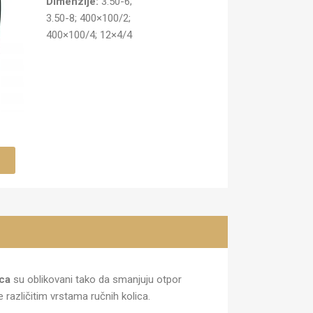
Dimenzije:
3.50-6;
3.50-8; 400×100/2;
400×100/4; 12×4/4
ca
su oblikovani tako da smanjuju otpor
 različitim vrstama ručnih kolica.