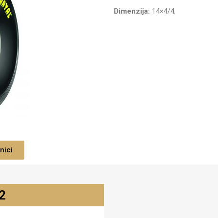
Dimenzija:
14×4/4;
nici
2