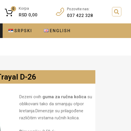
Korpa
0
Pozovite nas:
RSD
0,00
037 422 328
SRPSKI
ENGLISH
Trayal D-26
Dezeni ovih
guma za ručna kolica
su
oblikovani tako da smanjuju otpor
kretanja.Dimenzije su prilagođene
različitim vrstama ručnih kolica.