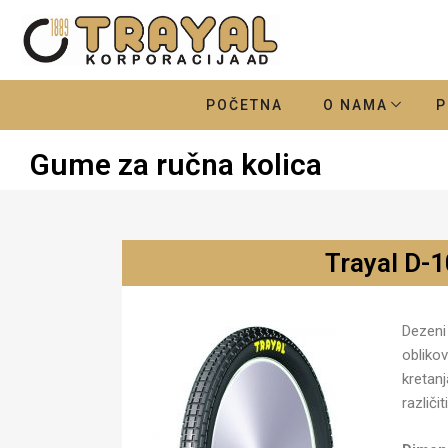
POČETNA
O NAMA
P
Gume za ručna kolica
Trayal D-1
Dezeni
obliko
kretan
različi