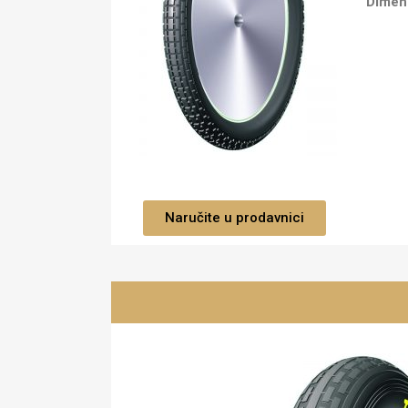
Dimen
Naručite u prodavnici