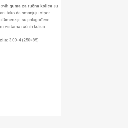
 ovih
guma za ručna kolica
su
vani tako da smanjuju otpor
ja.Dimenzije su prilagođene
tim vrstama ručnih kolica.
ija:
3.00-4 (250×85)