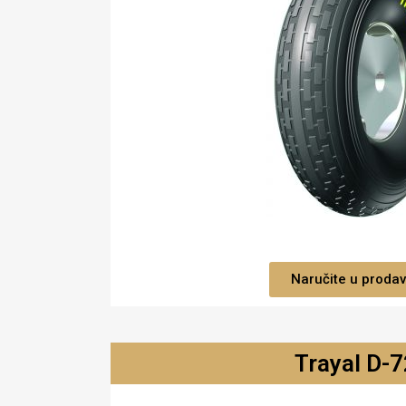
Naručite u prodav
Trayal D-7