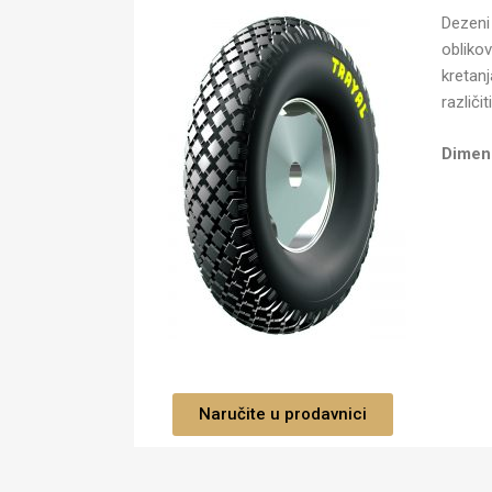
Dezeni
obliko
kretan
različi
Dimenz
Naručite u prodavnici