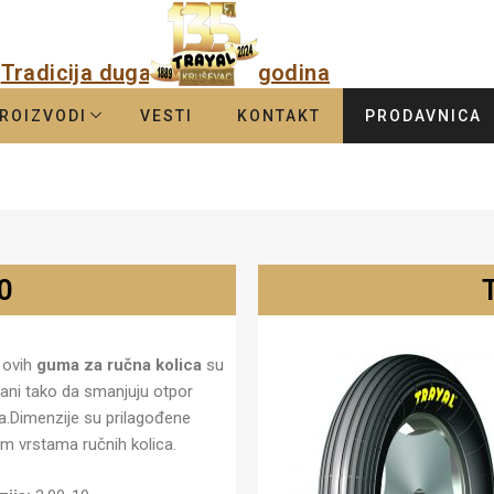
Tradicija duga
godina
ROIZVODI
VESTI
KONTAKT
PRODAVNICA
0
 ovih
guma za ručna kolica
su
vani tako da smanjuju otpor
ja.Dimenzije su prilagođene
tim vrstama ručnih kolica.