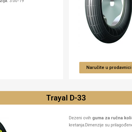
zija:
3.00-19
Naručite u prodavnici
Trayal D-33
Dezeni ovih
guma za ručna koli
kretanja.Dimenzije su prilagođene