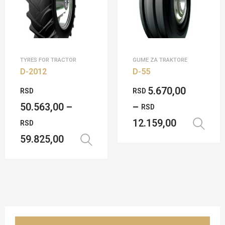
TYRES FOR TRACTOR
GUME ZA TRAKTORE
D-2012
D-55
5.670,00
RSD
RSD
50.563,00
–
–
RSD
12.159,00
RSD
59.825,00
Odaberite opcije