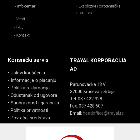
• Info centar
• Eksplozivi i pirotehnička
sredstva
• Vesti
• FAQ
• Kontakt
Korisnički servis
TRAYAL KORPORACIJA
AD
• Uslovi korišćenja
• Informacije o placanju
Parunovačka 18 V
• Politika reklamacija
37000 Kruševac, Srbija
• Odustanak od ugovora
Tel: 037 422 328
• Saobraznost i garancija
Fax: 037 428 507
• Politika privatnosti
Email:
headoffice@trayal.rs
• Povraćaj sredstava