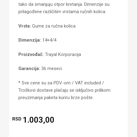
tako da smanjuju otpor kretanja. Dimenzije su
prilagođene različitim vrstama ručnih kolica.
Vrsta:
Gume za ručna kolica
Dimenzija:
1
4×4/4
Proizvođač:
Trayal Korporacija
Garancija:
36 meseci
* Sve cene su sa PDV-om / VAT included /
Troškovi dostave plaćaju se isključivo prilikom
preuzimanja paketa kuriru brze pošte.
1.003,00
RSD