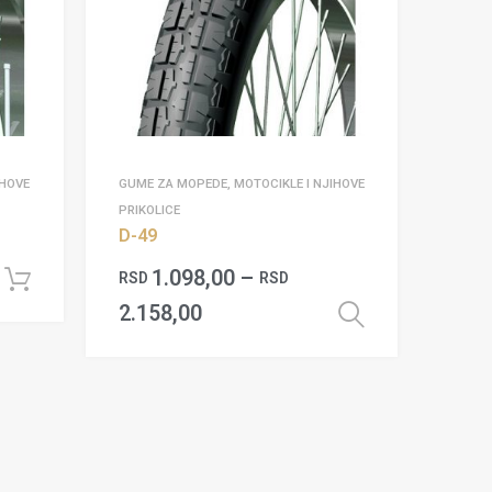
IHOVE
GUME ZA MOPEDE, MOTOCIKLE I NJIHOVE
PRIKOLICE
D-49
1.098,00
–
RSD
RSD
Dodaj u korpu
2.158,00
Odaberite