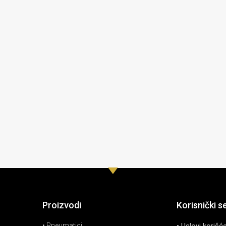
Proizvodi
Korisnički s
• Pneumatici