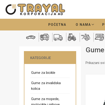
POČETNA
O NAMA
P
Gume z
KATEGORIJE
Prikazani sv
Gume za bicikle
Gume za invalidska
kolica
Gume za mopede,
motocikle i njihove