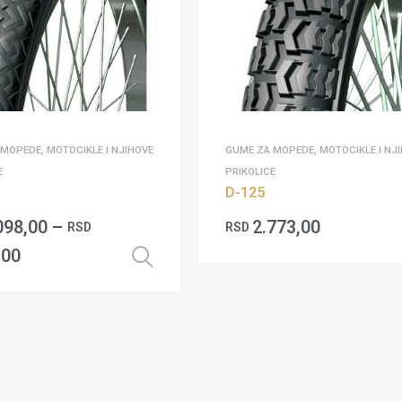
MOPEDE, MOTOCIKLE I NJIHOVE
GUME ZA MOPEDE, MOTOCIKLE I NJ
E
PRIKOLICE
D-125
098,00
–
2.773,00
RSD
RSD
,00
Odaberite opcije