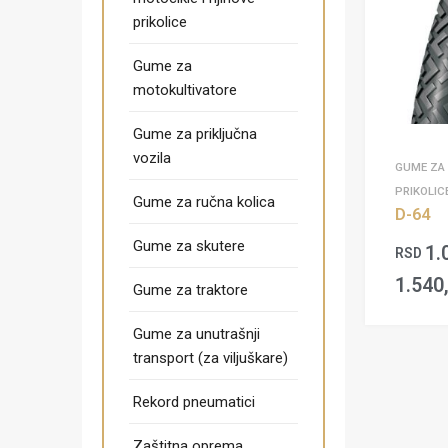
prikolice
Gume za
motokultivatore
Gume za priključna
vozila
GUME ZA 
PRIKOLIC
Gume za ručna kolica
D-64
Gume za skutere
1.
RSD
1.540
Gume za traktore
Gume za unutrašnji
transport (za viljuškare)
Rekord pneumatici
Zaštitna oprema