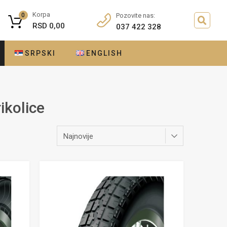
Korpa
0
Pozovite nas:
RSD
0,00
037 422 328
SRPSKI
ENGLISH
ikolice