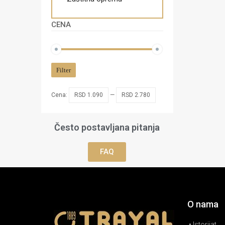
CENA
Filter
Cena:
RSD 1.090
—
RSD 2.780
Često postavljana pitanja
FAQ
O nama
• Istorijat