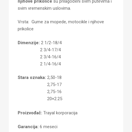
njihove prikolice
su prilagođeni svim putevima i
svim vremenskim uslovima.
Vrsta: Gume za mopede, motocikle i njihove
prikolice
Dimenzije:
2 1/2-18/4
2 3/4-17/4
2 3/4-16/4
2 1/4-16/4
Stara oznaka:
2,50-18
2,75-17
2,75-16
20×2.25
Proizvođač:
Trayal korporacija
Garancija:
6 meseci