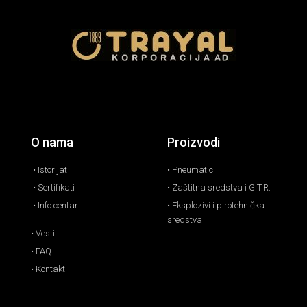
O nama
Proizvodi
• Istorijat
• Pneumatici
• Sertifikati
• Zaštitna sredstva i G.T.R.
• Info centar
• Eksplozivi i pirotehnička
sredstva
• Vesti
• FAQ
• Kontakt