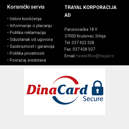
Korisnički servis
TRAYAL KORPORACIJA
AD
• Uslovi korišćenja
• Informacije o placanju
Parunovačka 18 V
• Politika reklamacija
37000 Kruševac, Srbija
• Odustanak od ugovora
Tel: 037 422 328
• Saobraznost i garancija
Fax: 037 428 507
• Politika privatnosti
Email:
headoffice@trayal.rs
• Povraćaj sredstava