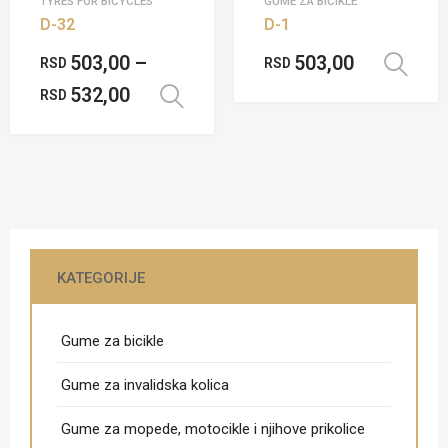
TYRES FOR BICYCLES
GUME ZA BICIKLE
D-32
D-1
503,00
–
503,00
RSD
RSD
532,00
RSD
Odaberite opcije
KATEGORIJE
Gume za bicikle
Gume za invalidska kolica
Gume za mopede, motocikle i njihove prikolice