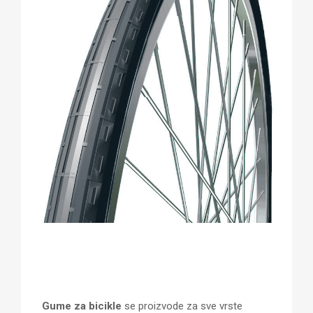
Gume za bicikle
se proizvode za sve vrste