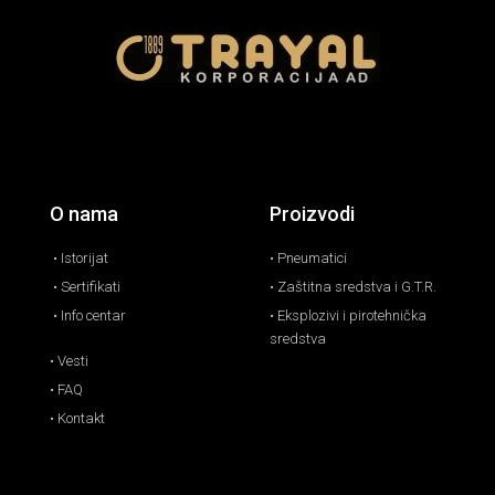
O nama
Proizvodi
• Istorijat
• Pneumatici
• Sertifikati
• Zaštitna sredstva i G.T.R.
• Info centar
• Eksplozivi i pirotehnička
sredstva
• Vesti
• FAQ
• Kontakt