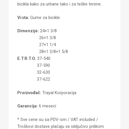
bicikla kako za urbane tako i za teške terene.
Vrsta:
Gume za bicikle
Dimenzije:
24×1 3/8
26×1 3/8
27×1 1/4
28×1 3/8×1 5/8
E.T.R.T.O.
37-540
37-590
32-630
37-622
Proizvođač:
Trayal Korporacija
Garancija:
6 meseci
* Sve cene su sa PDV-om / VAT included /
Troškovi dostave plaćaju se isključivo prilikom