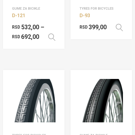
GUME ZA BICIKLE
TYRES FOR BICYCLES
D-121
D-93
532,00
–
399,00
RSD
RSD
692,00
RSD
Odaberite opcije