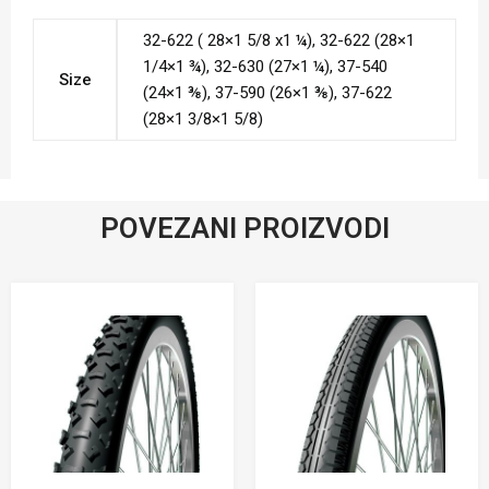
32-622 ( 28×1 5/8 x1 ¼), 32-622 (28×1
1/4×1 ¾), 32-630 (27×1 ¼), 37-540
Size
(24×1 ⅜), 37-590 (26×1 ⅜), 37-622
(28×1 3/8×1 5/8)
POVEZANI PROIZVODI