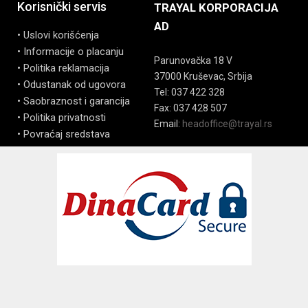
Korisnički servis
TRAYAL KORPORACIJA
AD
• Uslovi korišćenja
• Informacije o placanju
Parunovačka 18 V
• Politika reklamacija
37000 Kruševac, Srbija
• Odustanak od ugovora
Tel: 037 422 328
• Saobraznost i garancija
Fax: 037 428 507
• Politika privatnosti
Email:
headoffice@trayal.rs
• Povraćaj sredstava