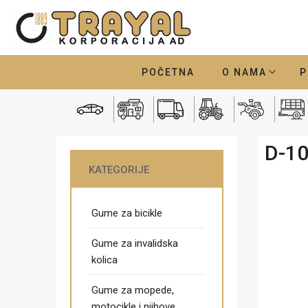
POČETNA
O NAMA
P
D-1
KATEGORIJE
Gume za bicikle
Gume za invalidska
kolica
Gume za mopede,
motocikle i njihove