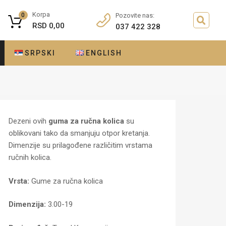
Korpa
0
Pozovite nas:
RSD
0,00
037 422 328
SRPSKI
ENGLISH
Dezeni ovih
guma za ručna kolica
su
oblikovani tako da smanjuju otpor kretanja.
Dimenzije su prilagođene različitim vrstama
ručnih kolica.
Vrsta:
Gume za ručna kolica
Dimenzija:
3.00-19