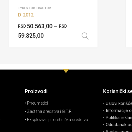
TYRES FOR TRACTOR
D-2012
50.563,00
–
RSD
RSD
59.825,00
te opcije
Odaberite opci
Proizvodi
Korisnički s
• Pneumatici
• Uslovi korišć
• Informacije o
• Zaštitna sredstva i G.T.R.
• Politika rekla
r
• Eksplozivi i pirotehnička sredstva
• Odustanak o
• Saobraznost 