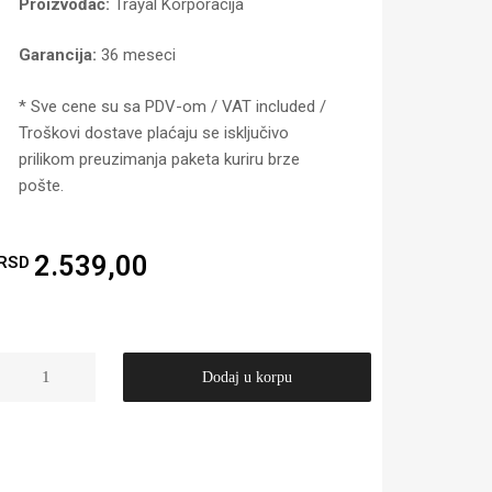
Proizvođač:
Trayal Korporacija
Garancija:
36 meseci
* Sve cene su sa PDV-om / VAT included /
Troškovi dostave plaćaju se isključivo
prilikom preuzimanja paketa kuriru brze
pošte.
2.539,00
RSD
Dodaj u korpu