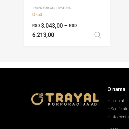
TYRES FOR CULTIVATORS
D-53
3.043,00
–
RSD
RSD
6.213,00
Odaberi
O nama
• Istorijat
• Sertifikati
• Info centa