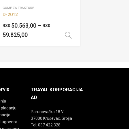
GUME ZA TRAKTORE
D-2012
50.563,00
–
RSD
RSD
59.825,00
je
Odaberite opcije
ervis
TRAYAL KORPORACIJA
AD
enja
 placanju
Parunovačka 18 V
macija
37000 Kruševac, Srbija
d ugovora
Tel: 037 422 328
i garancija