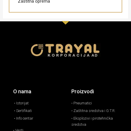
Zaštitna oprema
O nama
Proizvodi
• Istorijat
• Pneumatici
• Sertifikati
• Zaštitna sredstva i G.T.R.
• Info centar
• Eksplozivi i pirotehnička
sredstva
• Vesti