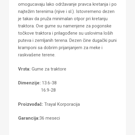
omogucavaju lako održavanje pravca kretanja i po
najtežim terenima (njive i sl.). Istovremeno dezen
je takav da pruža minimalan otpor pri kretanju
traktora. Ove gume su namenjene za pogonske
točkove traktora i prilagođene su uslovima loših
puteva i zemljanih terena. Dezen čine dugački puni
kramponi sa dobrim prijanjanjem za meke i
raskvašene terene.
Vrsta:
Gume za traktore
Dimenzije:
13.6-38
16.9-28
Proizvođač:
Trayal Korporacija
Garancija:
36 meseci