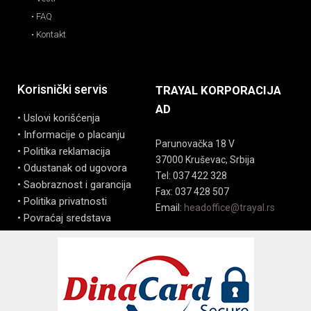
• FAQ
• Kontakt
Korisnički servis
TRAYAL KORPORACIJA
AD
• Uslovi korišćenja
• Informacije o placanju
Parunovačka 18 V
• Politika reklamacija
37000 Kruševac, Srbija
• Odustanak od ugovora
Tel: 037 422 328
• Saobraznost i garancija
Fax: 037 428 507
• Politika privatnosti
Email:
headoffice@trayal.rs
• Povraćaj sredstava