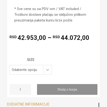
* Sve cene su sa PDV-om / VAT included /
Troškovi dostave plaćaju se isključivo prilikom
preuzimanja paketa kuriru brze pošte.
42.953,00
–
44.072,00
RSD
RSD
SIZE
Dodaj u korpu
DODATNE INFORMACIJE