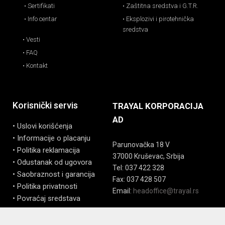
• Sertifikati
• Zaštitna sredstva i G.T.R.
• Info centar
• Eksplozivi i pirotehnička
sredstva
• Vesti
• FAQ
• Kontakt
Korisnički servis
TRAYAL KORPORACIJA
AD
• Uslovi korišćenja
• Informacije o placanju
Parunovačka 18 V
• Politika reklamacija
37000 Kruševac, Srbija
• Odustanak od ugovora
Tel: 037 422 328
• Saobraznost i garancija
Fax: 037 428 507
• Politika privatnosti
Email:
headoffice@trayal.rs
• Povraćaj sredstava