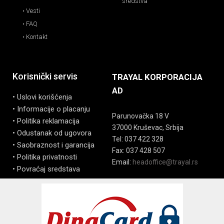
sredstva
• Vesti
• FAQ
• Kontakt
Korisnički servis
TRAYAL KORPORACIJA
AD
• Uslovi korišćenja
• Informacije o placanju
Parunovačka 18 V
• Politika reklamacija
37000 Kruševac, Srbija
• Odustanak od ugovora
Tel: 037 422 328
• Saobraznost i garancija
Fax: 037 428 507
• Politika privatnosti
Email:
headoffice@trayal.rs
• Povraćaj sredstava