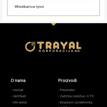
Wheelbarrow tyres
O nama
Proizvodi
• Istorijat
• Pneumatici
• Sertifikati
• Zaštitna sredstva i G.T.R.
• Info centar
• Eksplozivi i pirotehnička