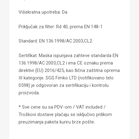
Višekratna upotreba: Da
Priključak za filter: Rd 40, prema EN 148-1
Standard: EN 136:1998/AC:2003,CL2
Sertifikat: Maska ispunjava zahteve standarda EN
136:1998/AC:2003,CL2 i ima CE oznaku prema
direktivi (EU) 2016/425, kao llična zaštitna oprema
III kategorije. SGS Fimko LTD (notifikovano telo
0598) je odgovoran za sertifikaciju i kontrolu
proizvoda.
* Sve cene su sa PDV-om / VAT included /
Troškovi dostave plaćaju se isključivo prilikom
preuzimanja paketa kuriru brze pošte.