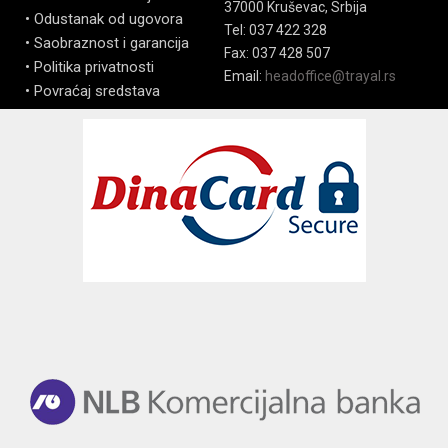
37000 Kruševac, Srbija
• Odustanak od ugovora
Tel: 037 422 328
• Saobraznost i garancija
Fax: 037 428 507
• Politika privatnosti
Email:
headoffice@trayal.rs
• Povraćaj sredstava