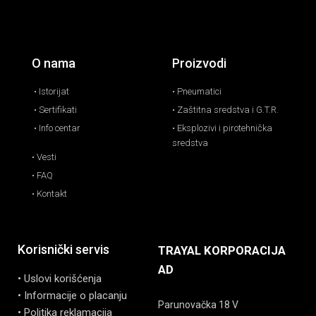
O nama
Proizvodi
• Istorijat
• Pneumatici
• Sertifikati
• Zaštitna sredstva i G.T.R.
• Info centar
• Eksplozivi i pirotehnička
sredstva
• Vesti
• FAQ
• Kontakt
Korisnički servis
TRAYAL KORPORACIJA
AD
• Uslovi korišćenja
• Informacije o placanju
Parunovačka 18 V
• Politika reklamacija