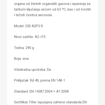
organa od štetnih organskih gasova i isparenja sa
tačkom ključanja većom od 65 ºC, kao i od čvrstih
i tečnih čestica aerosola.
Model: 250 A2P3 R
Nivoi zaštite: A2 i P3
Težina: 290 g
Boja: siva
Višekratna upotreba: Da
Priključak: Rd 40, prema EN 148-1
Standard: EN 14387:2004 + A1:2008
Sertifikat: Filter ispunjava zahteve standarda EN