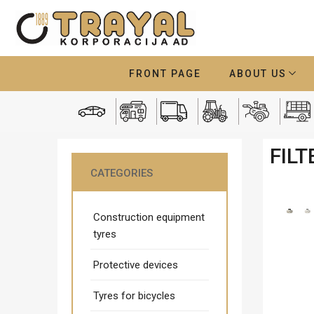
FRONT PAGE
ABOUT US
FILT
CATEGORIES
Construction equipment
tyres
Protective devices
Tyres for bicycles