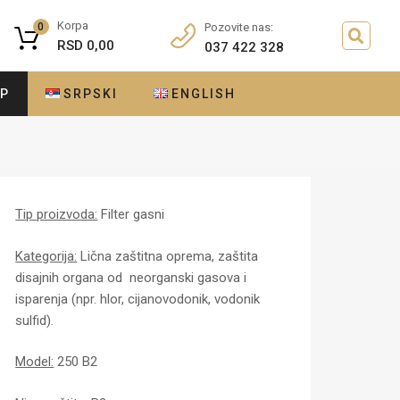
Korpa
0
Pozovite nas:
RSD
0,00
037 422 328
OP
SRPSKI
ENGLISH
Tip proizvoda:
Filter gasni
Kategorija:
Lična zaštitna oprema, zaštita
disajnih organa od neorganski gasova i
isparenja (npr. hlor, cijanovodonik, vodonik
sulfid).
Model:
250 B2