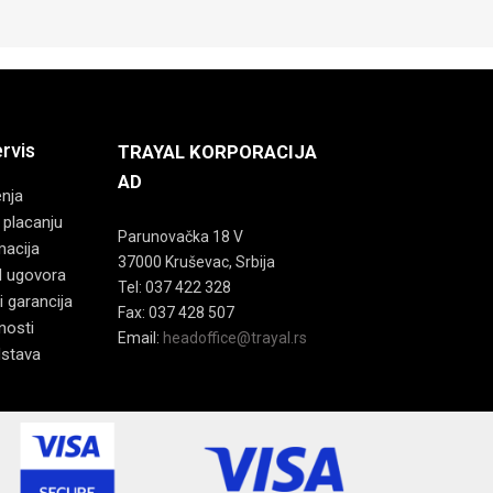
ervis
TRAYAL KORPORACIJA
AD
enja
 placanju
Parunovačka 18 V
macija
37000 Kruševac, Srbija
d ugovora
Tel: 037 422 328
i garancija
Fax: 037 428 507
tnosti
Email:
headoffice@trayal.rs
dstava