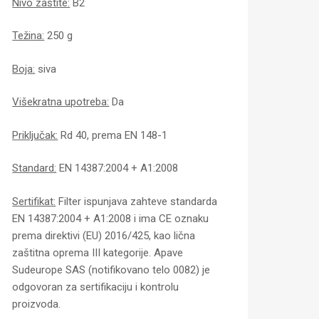
Nivo zaštite:
B2
Težina:
250 g
Boja:
siva
Višekratna upotreba:
Da
Priključak:
Rd 40, prema EN 148-1
Standard:
EN 14387:2004 + A1:2008
Sertifikat:
Filter ispunjava zahteve standarda
EN 14387:2004 + A1:2008 i ima CE oznaku
prema direktivi (EU) 2016/425, kao lična
zaštitna oprema III kategorije. Apave
Sudeurope SAS (notifikovano telo 0082) je
odgovoran za sertifikaciju i kontrolu
proizvoda.