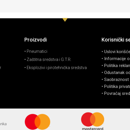
Proizvodi
Korisnički s
• Pneumatici
• Uslovi korišć
• Informacije o
• Zaštitna sredstva i G.T.R.
• Politika rekla
r
• Eksplozivi i pirotehnička sredstva
• Odustanak o
• Saobraznost 
• Politika priva
• Povraćaj sre