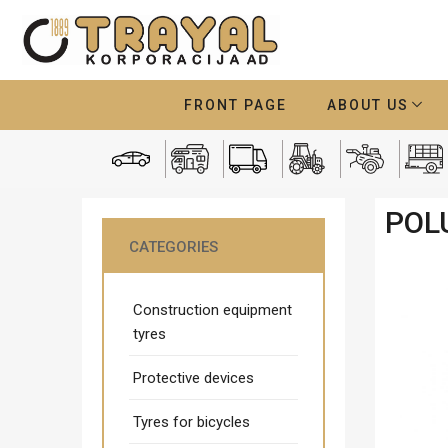
FRONT PAGE
ABOUT US
POL
CATEGORIES
Construction equipment
tyres
Protective devices
Tyres for bicycles