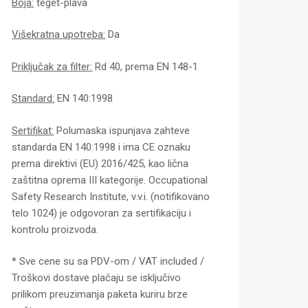
Boja:
teget-plava
Višekratna upotreba:
Da
Priključak za filter:
Rd 40, prema EN 148-1
Standard:
EN 140:1998
Sertifikat:
Polumaska ispunjava zahteve
standarda EN 140:1998 i ima CE oznaku
prema direktivi (EU) 2016/425, kao lična
zaštitna oprema III kategorije. Occupational
Safety Research Institute, v.v.i. (notifikovano
telo 1024) je odgovoran za sertifikaciju i
kontrolu proizvoda.
* Sve cene su sa PDV-om / VAT included /
Troškovi dostave plaćaju se isključivo
prilikom preuzimanja paketa kuriru brze