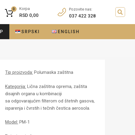
Korpa
0
Pozovite nas:
RSD
0,00
037 422 328
OP
SRPSKI
ENGLISH
Tip proizvoda:
Polumaska zaštitna
Kategorija:
Lična zaštitna oprema, zaštita
disajnih organa u kombinaciji
sa odgovarajućim filterom od štetnih gasova,
isparenja i čvrstih i tečnih čestica aerosola.
Model:
PM-1