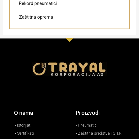
Rekord pneumatici
Zaštitna oprema
O nama
Proizvodi
• Istorijat
• Pneumatici
• Sertifikati
• Zaštitna sredstva i G.T.R.