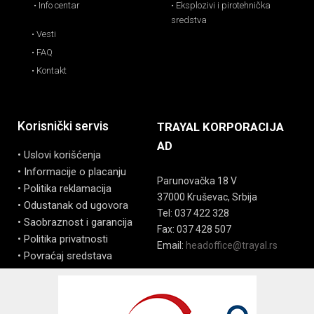
• Info centar
• Eksplozivi i pirotehnička
sredstva
• Vesti
• FAQ
• Kontakt
Korisnički servis
TRAYAL KORPORACIJA
AD
• Uslovi korišćenja
• Informacije o placanju
Parunovačka 18 V
• Politika reklamacija
37000 Kruševac, Srbija
• Odustanak od ugovora
Tel: 037 422 328
• Saobraznost i garancija
Fax: 037 428 507
• Politika privatnosti
Email:
headoffice@trayal.rs
• Povraćaj sredstava