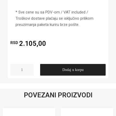
* Sve cene su sa PDV-om / VAT included /
Troškovi dostave plaćaju se isključivo prilikom
preuzimanja paketa kuriru brze pošte.
2.105,00
RSD
Dodaj u korpu
POVEZANI PROIZVODI