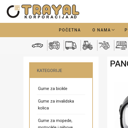
POČETNA
O NAMA
P
PAN
KATEGORIJE
Gume za bicikle
Gume za invalidska
kolica
Gume za mopede,
motocikle i njihove