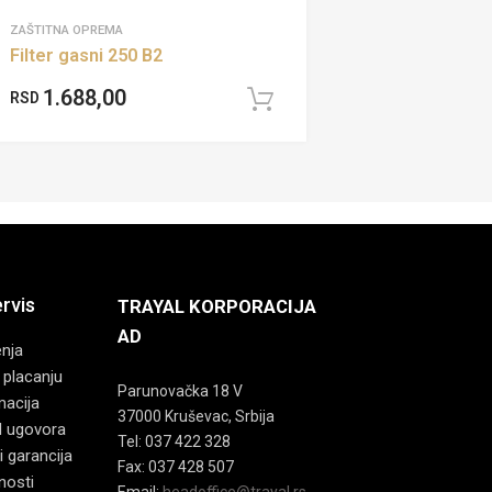
ZAŠTITNA OPREMA
Filter gasni 250 B2
1.688,00
RSD
Dodaj u korpu
ervis
TRAYAL KORPORACIJA
AD
enja
 placanju
Parunovačka 18 V
macija
37000 Kruševac, Srbija
d ugovora
Tel: 037 422 328
i garancija
Fax: 037 428 507
tnosti
Email:
headoffice@trayal.rs