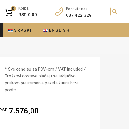
Korpa
0
Pozovite nas:
RSD
0,00
037 422 328
SRPSKI
ENGLISH
* Sve cene su sa PDV-om / VAT included /
Troškovi dostave plaćaju se isključivo
prilikom preuzimanja paketa kuriru brze
pošte.
7.576,00
RSD