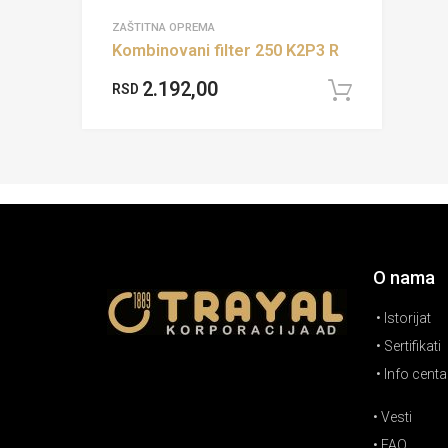
ZAŠTITNA OPREMA
Kombinovani filter 250 K2P3 R
2.192,00
RSD
Dodaj 
O nama
• Istorijat
• Sertifikati
• Info centa
• Vesti
• FAQ