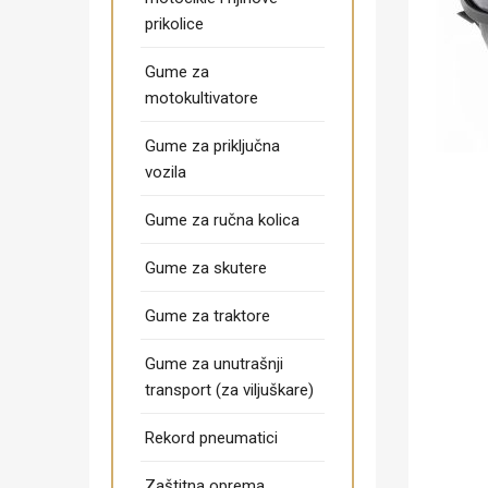
prikolice
Gume za
motokultivatore
Gume za priključna
vozila
Gume za ručna kolica
Gume za skutere
Gume za traktore
Gume za unutrašnji
transport (za viljuškare)
Rekord pneumatici
Zaštitna oprema