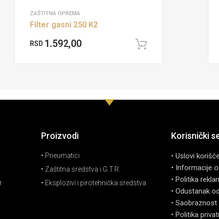
ZAŠTITNA OPREMA
Filter gasni 250 K2
1.592,00
RSD
u korpu
Dodaj u korpu
Proizvodi
Korisnički s
• Pneumatici
• Uslovi korišć
• Informacije o
• Zaštitna sredstva i G.T.R.
• Politika rekla
r
• Eksplozivi i pirotehnička sredstva
• Odustanak o
• Saobraznost 
• Politika priva