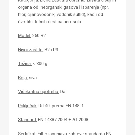
organa od neorganski gasova i isparenja (npr.
hlor, cijanovodonik, vodonik sulfid), kao i od
čvrstih i tečnih čestica aerosola.
Model:
250 B2
Nivoi zaštite:
B2 i P3
Težina:
≤ 300 g
Boja:
siva
Višekratna upotreba:
Da
Priključak:
Rd 40, prema EN 148-1
Standard:
EN 14387:2004 + A1:2008
Sertifikat:
Filter ispunjava zahteve standarda EN