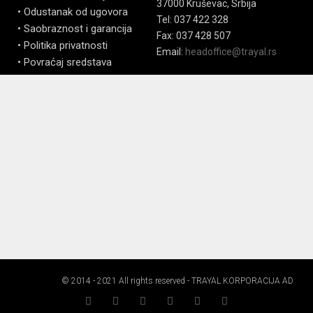
37000 Kruševac, Srbija
• Odustanak od ugovora
Tel: 037 422 328
• Saobraznost i garancija
Fax: 037 428 507
• Politika privatnosti
Email:
headoffice@trayal.rs
• Povraćaj sredstava
© 2014 - 2021 All rights reserved - TRAYAL KORPORACIJA AD