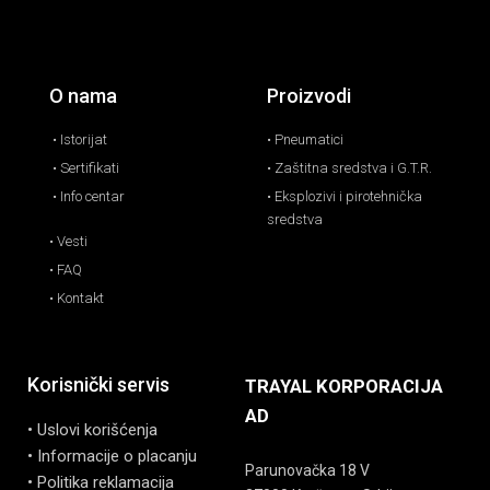
O nama
Proizvodi
• Istorijat
• Pneumatici
• Sertifikati
• Zaštitna sredstva i G.T.R.
• Info centar
• Eksplozivi i pirotehnička
sredstva
• Vesti
• FAQ
• Kontakt
Korisnički servis
TRAYAL KORPORACIJA
AD
• Uslovi korišćenja
• Informacije o placanju
Parunovačka 18 V
• Politika reklamacija