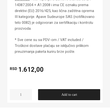
14387:2004 + A1:2008 i ima CE oznaku prema
direktivi (EU) 2016/425, kao lična zaštitna oprema
III kategorije. Apave Sudeurope SAS (notifikovano
telo 0082) je odgovoran za sertifikaciju i kontrolu
proizvoda.
* Sve cene su sa PDV-om / VAT included /
Troškovi dostave plaćaju se isključivo prilikom
preuzimanja paketa kuriru brze pošte.
1.612,00
RSD
Add to cart