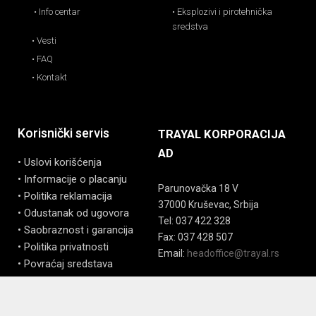
• Info centar
• Eksplozivi i pirotehnička
sredstva
• Vesti
• FAQ
• Kontakt
Korisnički servis
TRAYAL KORPORACIJA
AD
• Uslovi korišćenja
• Informacije o placanju
Parunovačka 18 V
• Politika reklamacija
37000 Kruševac, Srbija
• Odustanak od ugovora
Tel: 037 422 328
• Saobraznost i garancija
Fax: 037 428 507
• Politika privatnosti
Email:
headoffice@trayal.rs
• Povraćaj sredstava