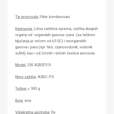
Tip proizvoda:
Filter kombinovani
Kategorija:
Lična zaštitna oprema, zaštita disajnih
organa od organskih gasova i para (sa tačkom
ključanja je većom od 65 0C) i neorganskih
gasova i para (npr. hlor, cijanovodonik, vodonik
sulfid), kao i od čvrstih i tečnih čestica aerosola.
Model:
250 A2B2P3 R
Nivoi zaštite:
A2B2 i P3
Težina:
≤ 300 g
Boja:
siva
Višekratna upotreba:
Da