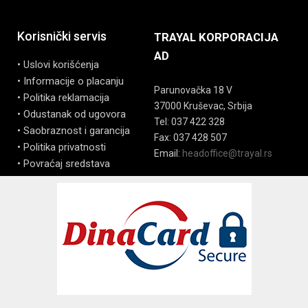
Korisnički servis
TRAYAL KORPORACIJA
AD
• Uslovi korišćenja
• Informacije o placanju
Parunovačka 18 V
• Politika reklamacija
37000 Kruševac, Srbija
• Odustanak od ugovora
Tel: 037 422 328
• Saobraznost i garancija
Fax: 037 428 507
• Politika privatnosti
Email:
headoffice@trayal.rs
• Povraćaj sredstava