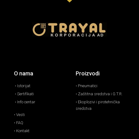
O nama
Proizvodi
• Istorijat
• Pneumatici
• Sertifikati
• Zaštitna sredstva i G.T.R.
• Info centar
• Eksplozivi i pirotehnička
sredstva
• Vesti
• FAQ
• Kontakt