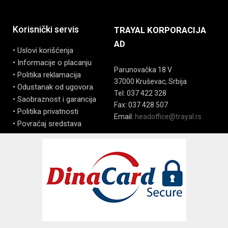
Korisnički servis
TRAYAL KORPORACIJA
AD
• Uslovi korišćenja
• Informacije o placanju
Parunovačka 18 V
• Politika reklamacija
37000 Kruševac, Srbija
• Odustanak od ugovora
Tel: 037 422 328
• Saobraznost i garancija
Fax: 037 428 507
• Politika privatnosti
Email:
headoffice@trayal.rs
• Povraćaj sredstava