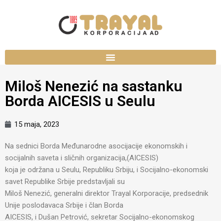
Miloš Nenezić na sastanku
Borda AICESIS u Seulu
15 maja, 2023
Na sednici Borda Međunarodne asocijacije ekonomskih i
socijalnih saveta i sličnih organizacija,(AICESIS)
koja je održana u Seulu, Republiku Srbiju, i Socijalno-ekonomski
savet Republike Srbije predstavljali su
Miloš Nenezić, generalni direktor Trayal Korporacije, predsednik
Unije poslodavaca Srbije i član Borda
AICESIS, i Dušan Petrović, sekretar Socijalno-ekonomskog