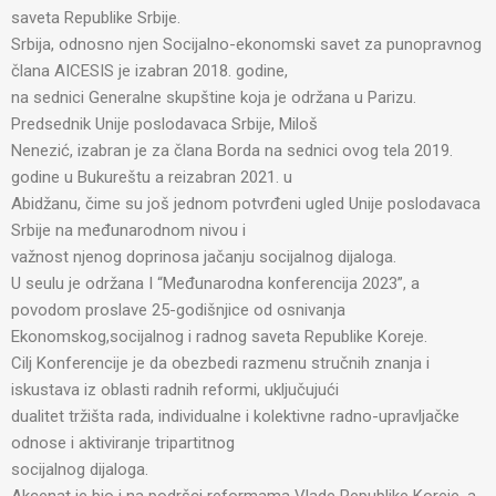
saveta Republike Srbije.
Srbija, odnosno njen Socijalno-ekonomski savet za punopravnog
člana AICESIS je izabran 2018. godine,
na sednici Generalne skupštine koja je održana u Parizu.
Predsednik Unije poslodavaca Srbije, Miloš
Nenezić, izabran je za člana Borda na sednici ovog tela 2019.
godine u Bukureštu a reizabran 2021. u
Abidžanu, čime su još jednom potvrđeni ugled Unije poslodavaca
Srbije na međunarodnom nivou i
važnost njenog doprinosa jačanju socijalnog dijaloga.
U seulu je održana I “Međunarodna konferencija 2023”, a
povodom proslave 25-godišnjice od osnivanja
Ekonomskog,socijalnog i radnog saveta Republike Koreje.
Cilj Konferencije je da obezbedi razmenu stručnih znanja i
iskustava iz oblasti radnih reformi, uključujući
dualitet tržišta rada, individualne i kolektivne radno-upravljačke
odnose i aktiviranje tripartitnog
socijalnog dijaloga.
Akcenat je bio i na podršci reformama Vlade Republike Koreje, a