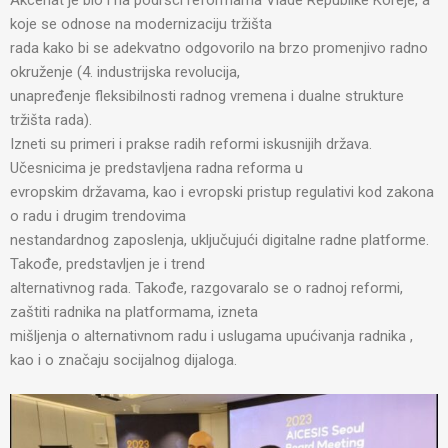
koje se odnose na modernizaciju tržišta
rada kako bi se adekvatno odgovorilo na brzo promenjivo radno
okruženje (4. industrijska revolucija,
unapređenje fleksibilnosti radnog vremena i dualne strukture
tržišta rada).
Izneti su primeri i prakse radih reformi iskusnijih država.
Učesnicima je predstavljena radna reforma u
evropskim državama, kao i evropski pristup regulativi kod zakona
o radu i drugim trendovima
nestandardnog zaposlenja, uključujući digitalne radne platforme.
Takođe, predstavljen je i trend
alternativnog rada. Takođe, razgovaralo se o radnoj reformi,
zaštiti radnika na platformama, izneta
mišljenja o alternativnom radu i uslugama upućivanja radnika ,
kao i o značaju socijalnog dijaloga.