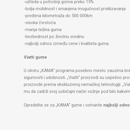
-ušteda u potrošnji goriva preko 15%
-bolja mobilnost i smanjena mogućnost proklizavanja
-pređena kilometraža do 500 000km
-visoka čvrstoća
-manja težina guma
-bezbednost po životnu sredinu
-najbolji odnos između cene i kvaliteta guma.
Viatti gume
U okviru „KAMA“ programa posebno mesto zauzima bren
sigurnosti i udobnosti. „Viatti“ proizvodi su uspešno pro
proizvode prema ekskluzivnoj nemačkoj tehnologiji. „Via
mu da zadrži svoj uobičajni način vožnje pod bilo kakvi
Opredelite se za „KAMA“ gume i ostvarite
najbolji odno