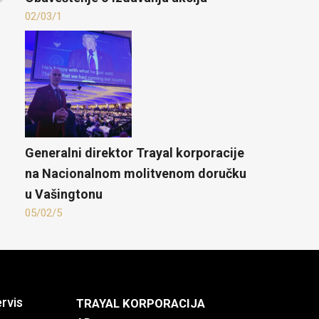
02/03/1
Generalni direktor Trayal korporacije
na Nacionalnom molitvenom doručku
u Vašingtonu
05/02/5
ervis
TRAYAL KORPORACIJA