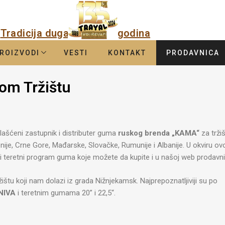
Tradicija duga
godina
ROIZVODI
VESTI
KONTAKT
PRODAVNICA
om Tržištu
lašćeni zastupnik i distributer guma
ruskog brenda „KAMA“
za trži
nije, Crne Gore, Mađarske, Slovačke, Rumunije i Albanije. U okviru ov
i i teretni program guma koje možete da kupite i u našoj web prodavni
štu koji nam dolazi iz grada Nižnjekamsk. Najprepoznatljiviji su po
NIVA
i teretnim gumama 20” i 22,5“.