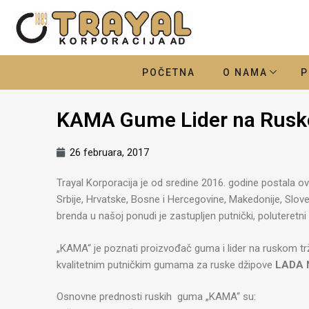
POČETNA
O NAMA
P
KAMA Gume Lider na Rusk
26 februara, 2017
Trayal Korporacija je od sredine 2016. godine postala ov
Srbije, Hrvatske, Bosne i Hercegovine, Makedonije, Slove
brenda u našoj ponudi je zastupljen putnički, poluteretn
„KAMA“ je poznati proizvođač guma i lider na ruskom trži
kvalitetnim putničkim gumama za ruske džipove
LADA 
Osnovne prednosti ruskih guma „KAMA“ su: