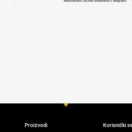
Međunarodni SAJAM automobila u Beogradu
Proizvodi
Korisnički s