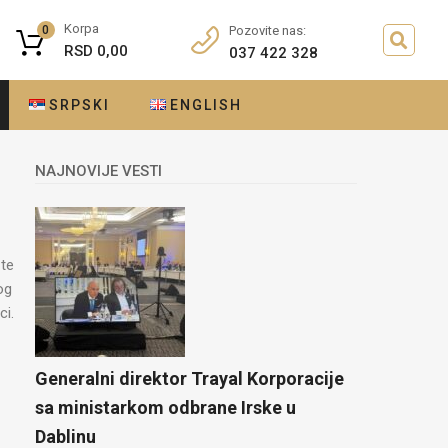
Korpa
0
Pozovite nas:
RSD
0,00
037 422 328
SRPSKI
ENGLISH
NAJNOVIJE VESTI
šte
og
ci.
Generalni direktor Trayal Korporacije
sa ministarkom odbrane Irske u
Dablinu