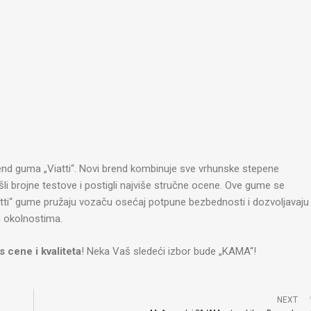
d guma „Viatti“. Novi brend kombinuje sve vrhunske stepene
šli brojne testove i postigli najviše stručne ocene. Ove gume se
tti“ gume pružaju vozaču osećaj potpune bezbednosti i dozvoljavaju
m okolnostima.
s cene i kvaliteta
! Neka Vaš sledeći izbor bude „KAMA“!
NEXT