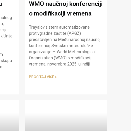
u
WMO naučnoj konferenciji
o modifikaciji vremena
onalnog
u,
Trayalov sistem automatizovane
acije
protivgradne zaštite (APGZ)​
k Unije
predstavljen na Međunarodnoj naučnoj
konferenciji​ Svetske meteorološke
organizacije – World Meteorological
em
Organization (WMO) o modifikaciji
 skupu
vremena, novembra 2025. u Indiji
ne
PROČITAJ VIŠE »