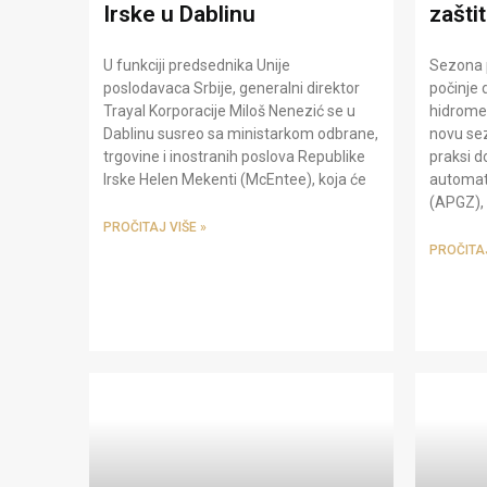
Irske u Dablinu
zašti
U funkciji predsednika Unije
Sezona p
poslodavaca Srbije, generalni direktor
počinje 
Trayal Korporacije Miloš Nenezić se u
hidrome
Dablinu susreo sa ministarkom odbrane,
novu sez
trgovine i inostranih poslova Republike
praksi 
Irske Helen Mekenti (McEntee), koja će
automat
(APGZ),
PROČITAJ VIŠE »
PROČITAJ