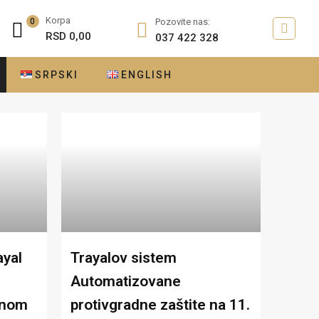
Korpa
0
Pozovite nas:
RSD
0,00
037 422 328
SRPSKI
ENGLISH
ayal
Trayalov sistem
Automatizovane
enom
protivgradne zaštite na 11.