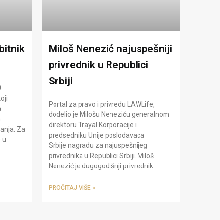
bitnik
Miloš Nenezić najuspešniji
privrednik u Republici
Srbiji
.
oji
Portal za pravo i privredu LAWLife,
a
dodelio je Milošu Neneziću generalnom
m
direktoru Trayal Korporacije i
anja. Za
predsedniku Unije poslodavaca
 u
Srbije nagradu za najuspešnijeg
privrednika u Republici Srbiji. Miloš
.
Nenezić je dugogodišnji privrednik
PROČITAJ VIŠE »