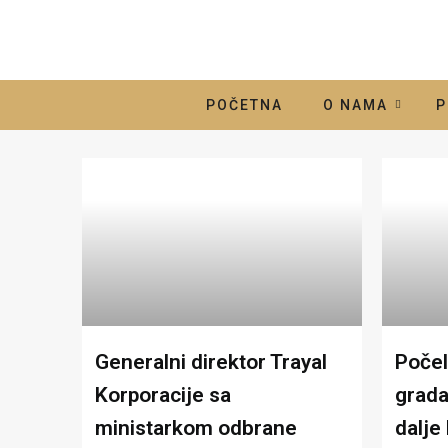
POČETNA
O NAMA
P
Generalni direktor Trayal
Počel
Korporacije sa
grada
ministarkom odbrane
dalje