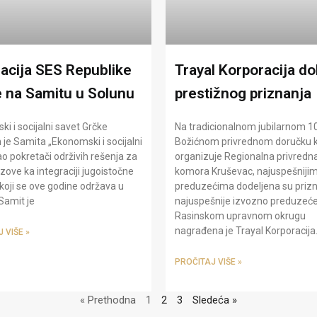
acija SES Republike
Trayal Korporacija do
e na Samitu u Solunu
prestižnog priznanja
i i socijalni savet Grčke
Na tradicionalnom jubilarnom 10
je Samita „Ekonomski i socijalni
Božićnom privrednom doručku k
ao pokretači održivih rešenja za
organizuje Regionalna privredn
zove ka integraciji jugoistočne
komora Kruševac, najuspešniji
koji se ove godine održava u
preduzećima dodeljena su prizn
Samit je
najuspešnije izvozno preduzeće
Rasinskom upravnom okrugu
nagrađena je Trayal Korporacija
 VIŠE »
PROČITAJ VIŠE »
« Prethodna
1
2
3
Sledeća »