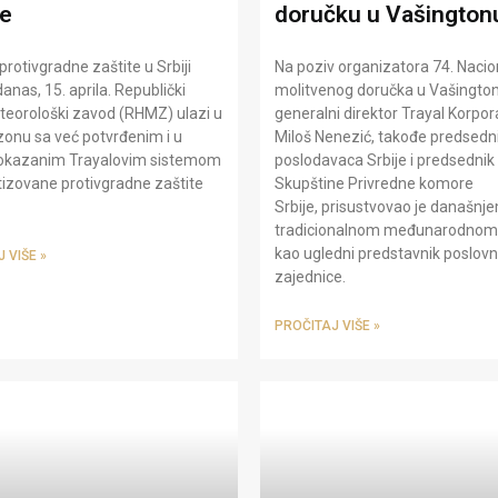
te
doručku u Vašington
rotivgradne zaštite u Srbiji
Na poziv organizatora 74. Naci
danas, 15. aprila. Republički
molitvenog doručka u Vašington
teorološki zavod (RHMZ) ulazi u
generalni direktor Trayal Korpor
onu sa već potvrđenim i u
Miloš Nenezić, takođe predsedni
dokazanim Trayalovim sistemom
poslodavaca Srbije i predsednik
izovane protivgradne zaštite
Skupštine Privredne komore
Srbije, prisustvovao je današnj
tradicionalnom međunarodnom
kao ugledni predstavnik poslov
 VIŠE »
zajednice.
PROČITAJ VIŠE »