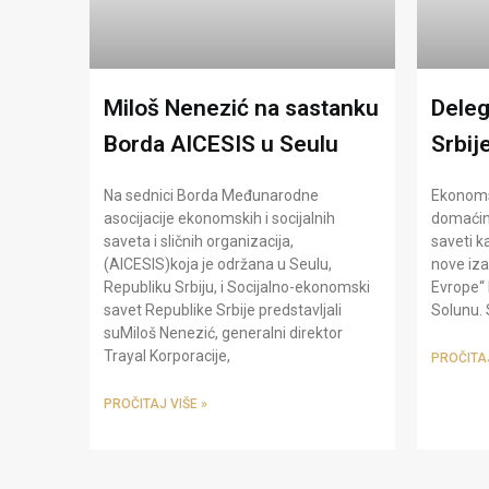
Miloš Nenezić na sastanku
Deleg
Borda AICESIS u Seulu
Srbij
Na sednici Borda Međunarodne
Ekonomsk
asocijacije ekonomskih i socijalnih
domaćin 
saveta i sličnih organizacija,
saveti k
(AICESIS)koja je održana u Seulu,
nove iza
Republiku Srbiju, i Socijalno-ekonomski
Evrope“ 
savet Republike Srbije predstavljali
Solunu. 
suMiloš Nenezić, generalni direktor
Trayal Korporacije,
PROČITAJ
PROČITAJ VIŠE »